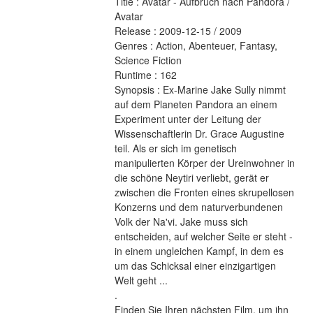
Title : Avatar - Aufbruch nach Pandora / 
Avatar 
Release : 2009-12-15 / 2009 
Genres : Action, Abenteuer, Fantasy, 
Science Fiction 
Runtime : 162 
Synopsis : Ex-Marine Jake Sully nimmt 
auf dem Planeten Pandora an einem 
Experiment unter der Leitung der 
Wissenschaftlerin Dr. Grace Augustine 
teil. Als er sich im genetisch 
manipulierten Körper der Ureinwohner in 
die schöne Neytiri verliebt, gerät er 
zwischen die Fronten eines skrupellosen 
Konzerns und dem naturverbundenen 
Volk der Na'vi. Jake muss sich 
entscheiden, auf welcher Seite er steht - 
in einem ungleichen Kampf, in dem es 
um das Schicksal einer einzigartigen 
Welt geht ... 
.
Finden Sie Ihren nächsten Film, um ihn 